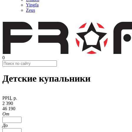
Yingfa
Zeus
0
Детские купальники
РРЦ, р.
2 390
46 190
От
До