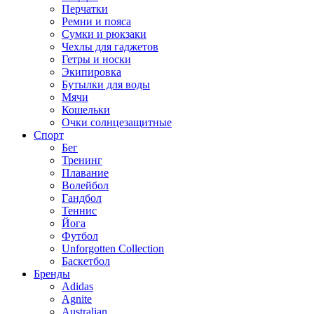
Перчатки
Ремни и пояса
Сумки и рюкзаки
Чехлы для гаджетов
Гетры и носки
Экипировка
Бутылки для воды
Мячи
Кошельки
Очки солнцезащитные
Спорт
Бег
Тренинг
Плавание
Волейбол
Гандбол
Теннис
Йога
Футбол
Unforgotten Collection
Баскетбол
Бренды
Adidas
Agnite
Australian