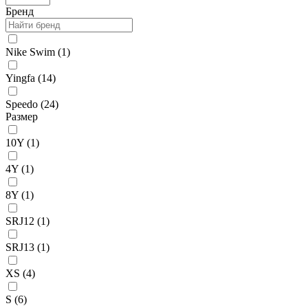
Бренд
Nike Swim (
1
)
Yingfa (
14
)
Speedo (
24
)
Размер
10Y (
1
)
4Y (
1
)
8Y (
1
)
SRJ12 (
1
)
SRJ13 (
1
)
XS (
4
)
S (
6
)