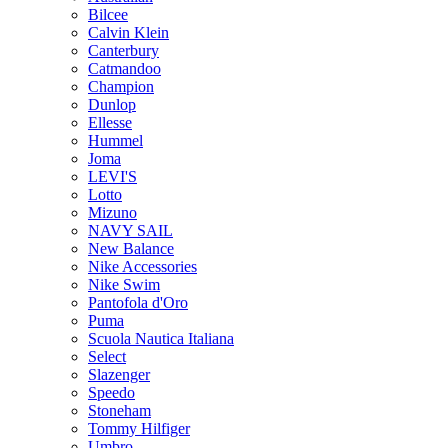
Bilcee
Calvin Klein
Canterbury
Catmandoo
Champion
Dunlop
Ellesse
Hummel
Joma
LEVI'S
Lotto
Mizuno
NAVY SAIL
New Balance
Nike Accessories
Nike Swim
Pantofola d'Oro
Puma
Scuola Nautica Italiana
Select
Slazenger
Speedo
Stoneham
Tommy Hilfiger
Umbro