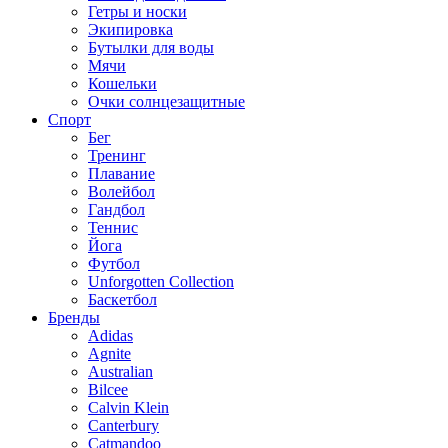
Гетры и носки
Экипировка
Бутылки для воды
Мячи
Кошельки
Очки солнцезащитные
Спорт
Бег
Тренинг
Плавание
Волейбол
Гандбол
Теннис
Йога
Футбол
Unforgotten Collection
Баскетбол
Бренды
Adidas
Agnite
Australian
Bilcee
Calvin Klein
Canterbury
Catmandoo