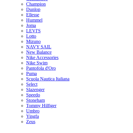
Champion
Dunlop
Ellesse
Hummel
Joma
LEVI'S
Lotto
Mizuno
NAVY SAIL
New Balance
Nike Accessories
Nike Swim
Pantofola d'Oro
Puma
Scuola Nautica Italiana
Select
Slazenger
Speedo
Stoneham
Tommy Hilfiger
Umbro
Yingfa
Zeus