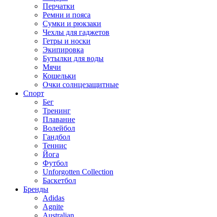
Перчатки
Ремни и пояса
Сумки и рюкзаки
Чехлы для гаджетов
Гетры и носки
Экипировка
Бутылки для воды
Мячи
Кошельки
Очки солнцезащитные
Спорт
Бег
Тренинг
Плавание
Волейбол
Гандбол
Теннис
Йога
Футбол
Unforgotten Collection
Баскетбол
Бренды
Adidas
Agnite
Australian