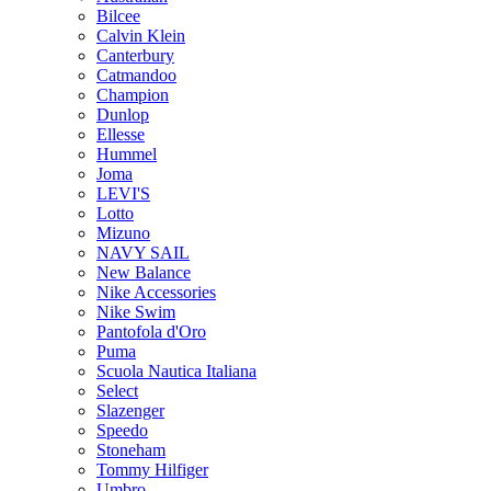
Bilcee
Calvin Klein
Canterbury
Catmandoo
Champion
Dunlop
Ellesse
Hummel
Joma
LEVI'S
Lotto
Mizuno
NAVY SAIL
New Balance
Nike Accessories
Nike Swim
Pantofola d'Oro
Puma
Scuola Nautica Italiana
Select
Slazenger
Speedo
Stoneham
Tommy Hilfiger
Umbro