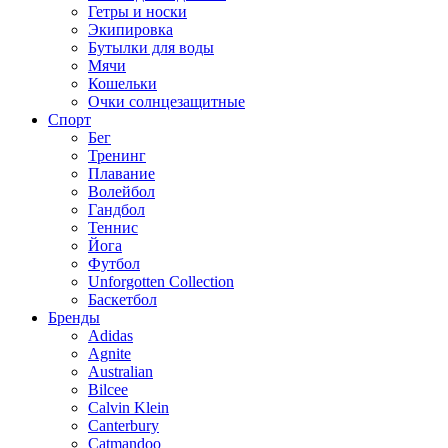
Гетры и носки
Экипировка
Бутылки для воды
Мячи
Кошельки
Очки солнцезащитные
Спорт
Бег
Тренинг
Плавание
Волейбол
Гандбол
Теннис
Йога
Футбол
Unforgotten Collection
Баскетбол
Бренды
Adidas
Agnite
Australian
Bilcee
Calvin Klein
Canterbury
Catmandoo