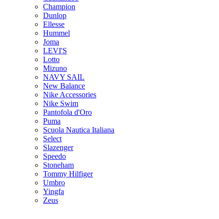
Champion
Dunlop
Ellesse
Hummel
Joma
LEVI'S
Lotto
Mizuno
NAVY SAIL
New Balance
Nike Accessories
Nike Swim
Pantofola d'Oro
Puma
Scuola Nautica Italiana
Select
Slazenger
Speedo
Stoneham
Tommy Hilfiger
Umbro
Yingfa
Zeus