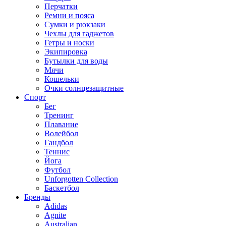
Перчатки
Ремни и пояса
Сумки и рюкзаки
Чехлы для гаджетов
Гетры и носки
Экипировка
Бутылки для воды
Мячи
Кошельки
Очки солнцезащитные
Спорт
Бег
Тренинг
Плавание
Волейбол
Гандбол
Теннис
Йога
Футбол
Unforgotten Collection
Баскетбол
Бренды
Adidas
Agnite
Australian