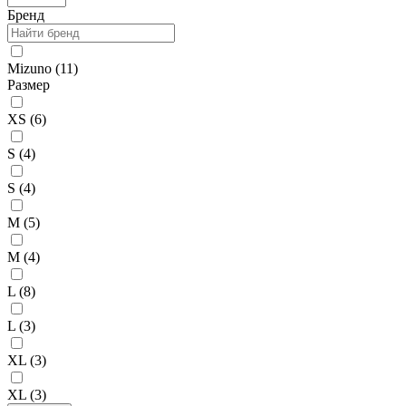
Бренд
Mizuno (
11
)
Размер
XS (
6
)
S (
4
)
S (
4
)
M (
5
)
M (
4
)
L (
8
)
L (
3
)
XL (
3
)
XL (
3
)