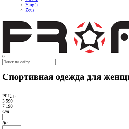
Yingfa
Zeus
0
Спортивная одежда для женщ
РРЦ, р.
3 590
7 190
От
До