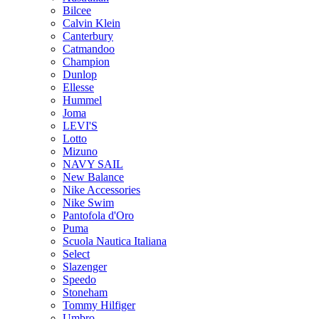
Bilcee
Calvin Klein
Canterbury
Catmandoo
Champion
Dunlop
Ellesse
Hummel
Joma
LEVI'S
Lotto
Mizuno
NAVY SAIL
New Balance
Nike Accessories
Nike Swim
Pantofola d'Oro
Puma
Scuola Nautica Italiana
Select
Slazenger
Speedo
Stoneham
Tommy Hilfiger
Umbro