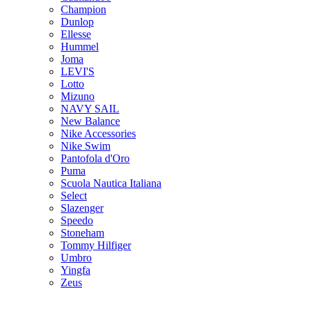
Champion
Dunlop
Ellesse
Hummel
Joma
LEVI'S
Lotto
Mizuno
NAVY SAIL
New Balance
Nike Accessories
Nike Swim
Pantofola d'Oro
Puma
Scuola Nautica Italiana
Select
Slazenger
Speedo
Stoneham
Tommy Hilfiger
Umbro
Yingfa
Zeus