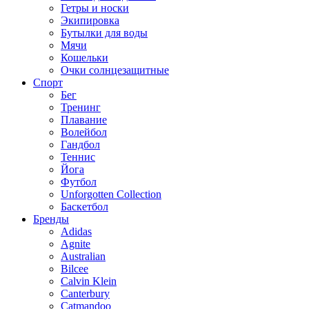
Гетры и носки
Экипировка
Бутылки для воды
Мячи
Кошельки
Очки солнцезащитные
Спорт
Бег
Тренинг
Плавание
Волейбол
Гандбол
Теннис
Йога
Футбол
Unforgotten Collection
Баскетбол
Бренды
Adidas
Agnite
Australian
Bilcee
Calvin Klein
Canterbury
Catmandoo