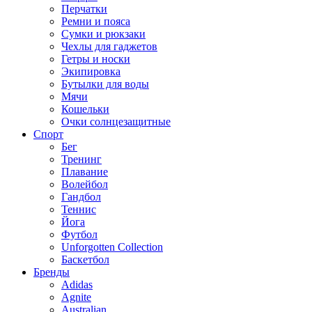
Перчатки
Ремни и пояса
Сумки и рюкзаки
Чехлы для гаджетов
Гетры и носки
Экипировка
Бутылки для воды
Мячи
Кошельки
Очки солнцезащитные
Спорт
Бег
Тренинг
Плавание
Волейбол
Гандбол
Теннис
Йога
Футбол
Unforgotten Collection
Баскетбол
Бренды
Adidas
Agnite
Australian