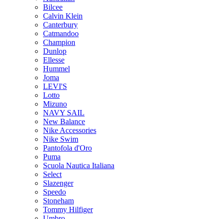
Bilcee
Calvin Klein
Canterbury
Catmandoo
Champion
Dunlop
Ellesse
Hummel
Joma
LEVI'S
Lotto
Mizuno
NAVY SAIL
New Balance
Nike Accessories
Nike Swim
Pantofola d'Oro
Puma
Scuola Nautica Italiana
Select
Slazenger
Speedo
Stoneham
Tommy Hilfiger
Umbro