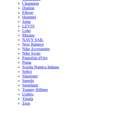
Champion
Dunlop
Ellesse
Hummel
Joma
LEVI'S
Lotto
Mizuno
NAVY SAIL
New Balance
Nike Accessories
Nike Swim
Pantofola d'Oro
Puma
Scuola Nautica Italiana
Select
Slazenger
Speedo
Stoneham
Tommy Hilfiger
Umbro
Yingfa
Zeus