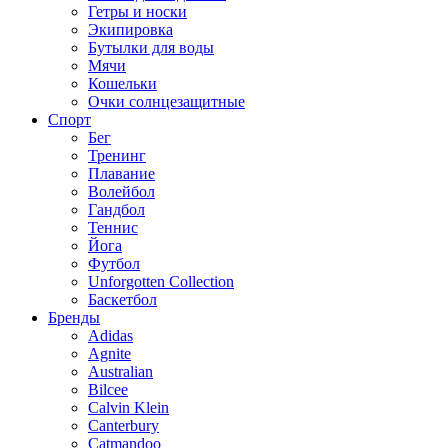
Гетры и носки
Экипировка
Бутылки для воды
Мячи
Кошельки
Очки солнцезащитные
Спорт
Бег
Тренинг
Плавание
Волейбол
Гандбол
Теннис
Йога
Футбол
Unforgotten Collection
Баскетбол
Бренды
Adidas
Agnite
Australian
Bilcee
Calvin Klein
Canterbury
Catmandoo