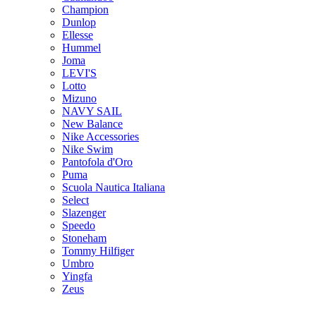
Champion
Dunlop
Ellesse
Hummel
Joma
LEVI'S
Lotto
Mizuno
NAVY SAIL
New Balance
Nike Accessories
Nike Swim
Pantofola d'Oro
Puma
Scuola Nautica Italiana
Select
Slazenger
Speedo
Stoneham
Tommy Hilfiger
Umbro
Yingfa
Zeus