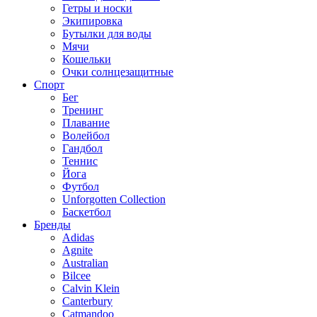
Гетры и носки
Экипировка
Бутылки для воды
Мячи
Кошельки
Очки солнцезащитные
Спорт
Бег
Тренинг
Плавание
Волейбол
Гандбол
Теннис
Йога
Футбол
Unforgotten Collection
Баскетбол
Бренды
Adidas
Agnite
Australian
Bilcee
Calvin Klein
Canterbury
Catmandoo