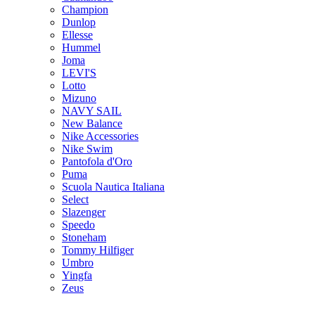
Champion
Dunlop
Ellesse
Hummel
Joma
LEVI'S
Lotto
Mizuno
NAVY SAIL
New Balance
Nike Accessories
Nike Swim
Pantofola d'Oro
Puma
Scuola Nautica Italiana
Select
Slazenger
Speedo
Stoneham
Tommy Hilfiger
Umbro
Yingfa
Zeus