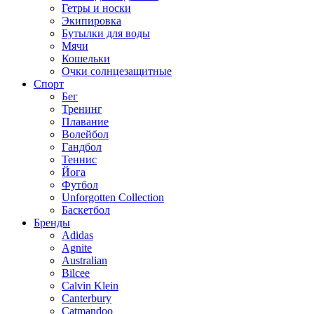
Гетры и носки
Экипировка
Бутылки для воды
Мячи
Кошельки
Очки солнцезащитные
Спорт
Бег
Тренинг
Плавание
Волейбол
Гандбол
Теннис
Йога
Футбол
Unforgotten Collection
Баскетбол
Бренды
Adidas
Agnite
Australian
Bilcee
Calvin Klein
Canterbury
Catmandoo