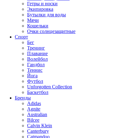
Гетры и носки
Экипировка
Бутылки для воды
Мячи
Кошельки
Очки солнцезащитные
Спорт
Бег
Тренинг
Плавание
Волейбол
Гандбол
Теннис
Йога
Футбол
Unforgotten Collection
Баскетбол
Бренды
Adidas
Agnite
Australian
Bilcee
Calvin Klein
Canterbury
Catmandoo