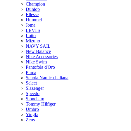
Champion
Dunlop
Ellesse
Hummel
Joma
LEVI'S
Lotto
Mizuno
NAVY SAIL
New Balance
Nike Accessories
Nike Swim
Pantofola d'Oro
Puma
Scuola Nautica Italiana
Select
Slazenger
Speedo
Stoneham
Tommy Hilfiger
Umbro
Yingfa
Zeus