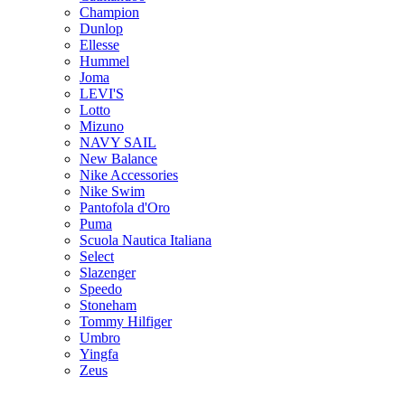
Champion
Dunlop
Ellesse
Hummel
Joma
LEVI'S
Lotto
Mizuno
NAVY SAIL
New Balance
Nike Accessories
Nike Swim
Pantofola d'Oro
Puma
Scuola Nautica Italiana
Select
Slazenger
Speedo
Stoneham
Tommy Hilfiger
Umbro
Yingfa
Zeus