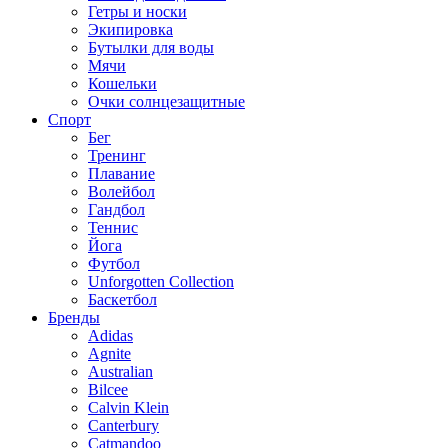
Гетры и носки
Экипировка
Бутылки для воды
Мячи
Кошельки
Очки солнцезащитные
Спорт
Бег
Тренинг
Плавание
Волейбол
Гандбол
Теннис
Йога
Футбол
Unforgotten Collection
Баскетбол
Бренды
Adidas
Agnite
Australian
Bilcee
Calvin Klein
Canterbury
Catmandoo