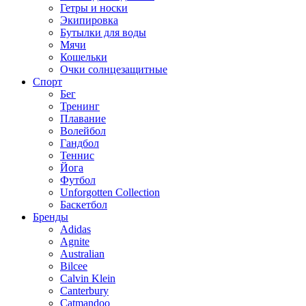
Гетры и носки
Экипировка
Бутылки для воды
Мячи
Кошельки
Очки солнцезащитные
Спорт
Бег
Тренинг
Плавание
Волейбол
Гандбол
Теннис
Йога
Футбол
Unforgotten Collection
Баскетбол
Бренды
Adidas
Agnite
Australian
Bilcee
Calvin Klein
Canterbury
Catmandoo