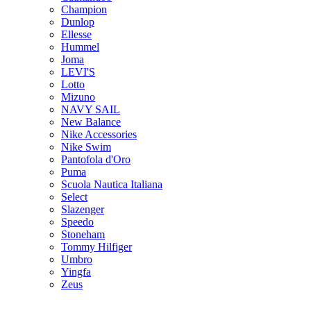
Champion
Dunlop
Ellesse
Hummel
Joma
LEVI'S
Lotto
Mizuno
NAVY SAIL
New Balance
Nike Accessories
Nike Swim
Pantofola d'Oro
Puma
Scuola Nautica Italiana
Select
Slazenger
Speedo
Stoneham
Tommy Hilfiger
Umbro
Yingfa
Zeus