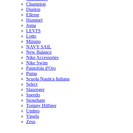
Champion
Dunlop
Ellesse
Hummel
Joma
LEVI'S
Lotto
Mizuno
NAVY SAIL
New Balance
Nike Accessories
Nike Swim
Pantofola d'Oro
Puma
Scuola Nautica Italiana
Select
Slazenger
Speedo
Stoneham
Tommy Hilfiger
Umbro
Yingfa
Zeus