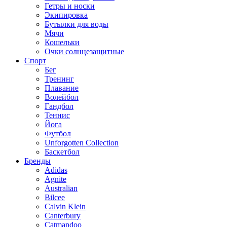
Гетры и носки
Экипировка
Бутылки для воды
Мячи
Кошельки
Очки солнцезащитные
Спорт
Бег
Тренинг
Плавание
Волейбол
Гандбол
Теннис
Йога
Футбол
Unforgotten Collection
Баскетбол
Бренды
Adidas
Agnite
Australian
Bilcee
Calvin Klein
Canterbury
Catmandoo