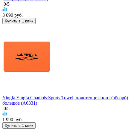
0
/5
3 090
руб.
Купить в 1 клик
Yingfa Yingfa Chamois Sports Towel, полотенце спорт (абсорб)
большое (A6331)
0
/5
1 990
руб.
Купить в 1 клик