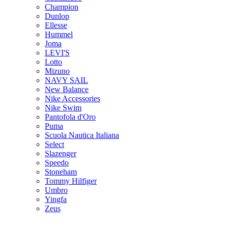
Champion
Dunlop
Ellesse
Hummel
Joma
LEVI'S
Lotto
Mizuno
NAVY SAIL
New Balance
Nike Accessories
Nike Swim
Pantofola d'Oro
Puma
Scuola Nautica Italiana
Select
Slazenger
Speedo
Stoneham
Tommy Hilfiger
Umbro
Yingfa
Zeus