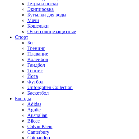
Гетры и носки
Экипировка
Бутылки для воды
Мячи
Кошельки
Очки солнцезащитные
Спорт
Бег
Тренинг
Плавание
Волейбол
Гандбол
Теннис
Йога
Футбол
Unforgotten Collection
Баскетбол
Бренды
Adidas
Agnite
Australian
Bilcee
Calvin Klein
Canterbury
Catmandoo