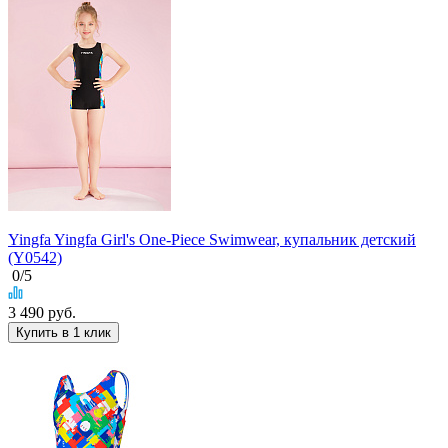
Yingfa Yingfa Girl's One-Piece Swimwear, купальник детский
(Y0542)
0
/5
3 490
руб.
Купить в 1 клик