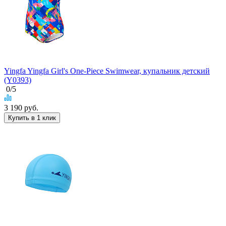
Yingfa Yingfa Girl's One-Piece Swimwear, купальник детский
(Y0393)
0
/5
3 190
руб.
Купить в 1 клик