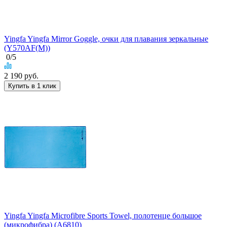
Yingfa Yingfa Mirror Goggle, очки для плавания зеркальные
(Y570AF(M))
0
/5
2 190
руб.
Купить в 1 клик
Yingfa Yingfa Microfibre Sports Towel, полотенце большое
(микрофибра) (A6810)