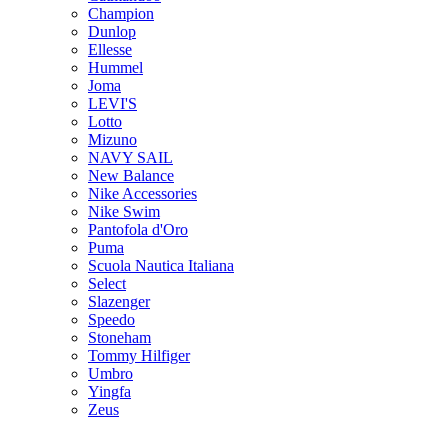
Champion
Dunlop
Ellesse
Hummel
Joma
LEVI'S
Lotto
Mizuno
NAVY SAIL
New Balance
Nike Accessories
Nike Swim
Pantofola d'Oro
Puma
Scuola Nautica Italiana
Select
Slazenger
Speedo
Stoneham
Tommy Hilfiger
Umbro
Yingfa
Zeus