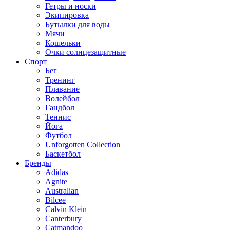
Гетры и носки
Экипировка
Бутылки для воды
Мячи
Кошельки
Очки солнцезащитные
Спорт
Бег
Тренинг
Плавание
Волейбол
Гандбол
Теннис
Йога
Футбол
Unforgotten Collection
Баскетбол
Бренды
Adidas
Agnite
Australian
Bilcee
Calvin Klein
Canterbury
Catmandoo