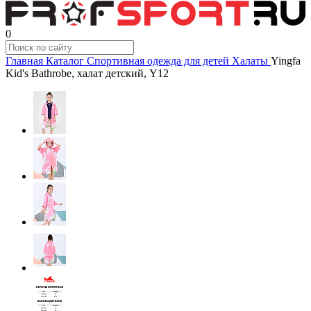
0
Главная
Каталог
Спортивная одежда для детей
Халаты
Yingfa
Kid's Bathrobe, халат детский, Y12