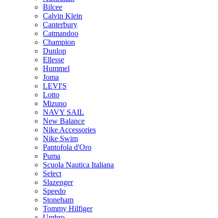
Bilcee
Calvin Klein
Canterbury
Catmandoo
Champion
Dunlop
Ellesse
Hummel
Joma
LEVI'S
Lotto
Mizuno
NAVY SAIL
New Balance
Nike Accessories
Nike Swim
Pantofola d'Oro
Puma
Scuola Nautica Italiana
Select
Slazenger
Speedo
Stoneham
Tommy Hilfiger
Umbro