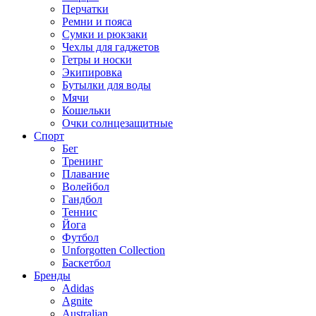
Перчатки
Ремни и пояса
Сумки и рюкзаки
Чехлы для гаджетов
Гетры и носки
Экипировка
Бутылки для воды
Мячи
Кошельки
Очки солнцезащитные
Спорт
Бег
Тренинг
Плавание
Волейбол
Гандбол
Теннис
Йога
Футбол
Unforgotten Collection
Баскетбол
Бренды
Adidas
Agnite
Australian