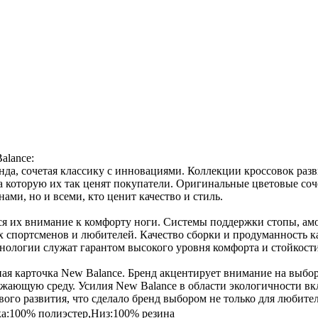
alance:
нда, сочетая классику с инновациями. Коллекции кроссовок раз
за которую их так ценят покупатели. Оригинальные цветовые со
ми, но и всеми, кто ценит качество и стиль.
ся их внимание к комфорту ноги. Системы поддержки стопы, ам
х спортсменов и любителей. Качество сборки и продуманность 
ологии служат гарантом высокого уровня комфорта и стойкости
ая карточка New Balance. Бренд акцентирует внимание на выбор
ужающую среду. Усилия New Balance в области экологичности в
го развития, что сделало бренд выбором не только для любителей
ка:100% полиэстер,Низ:100% резина