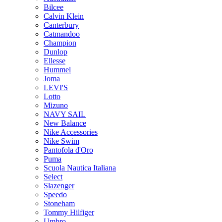
Bilcee
Calvin Klein
Canterbury
Catmandoo
Champion
Dunlop
Ellesse
Hummel
Joma
LEVI'S
Lotto
Mizuno
NAVY SAIL
New Balance
Nike Accessories
Nike Swim
Pantofola d'Oro
Puma
Scuola Nautica Italiana
Select
Slazenger
Speedo
Stoneham
Tommy Hilfiger
Umbro