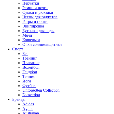
Перчатки
Ремни и пояса
Сумки и рюкзаки
Чехлы для гаджетов
Гетры и носки
Экипировка
Бутылки для воды
Мячи
Кошельки
Очки солнцезащитные
Спорт
Бег
Тренинг
Плавание
Волейбол
Гандбол
Теннис
Йога
Футбол
Unforgotten Collection
Баскетбол
Бренды
Adidas
Agnite
Australian