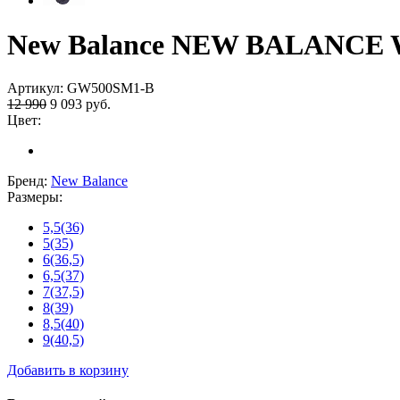
New Balance NEW BALANCE 
Артикул:
GW500SM1-B
12 990
9 093
руб.
Цвет:
Бренд:
New Balance
Размеры:
5,5(36)
5(35)
6(36,5)
6,5(37)
7(37,5)
8(39)
8,5(40)
9(40,5)
Добавить в корзину