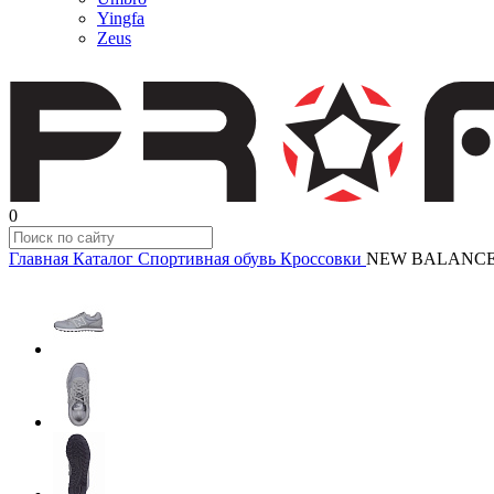
Yingfa
Zeus
0
Главная
Каталог
Спортивная обувь
Кроссовки
NEW BALANCE 