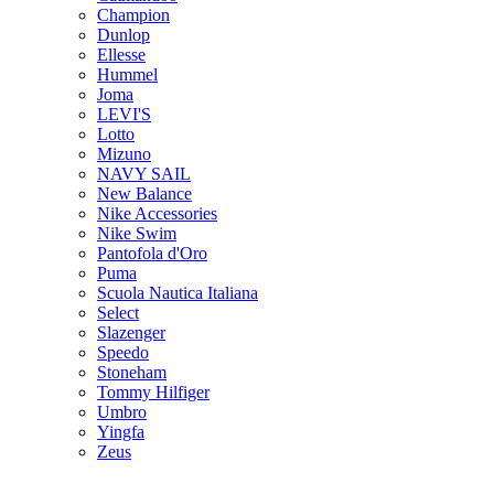
Champion
Dunlop
Ellesse
Hummel
Joma
LEVI'S
Lotto
Mizuno
NAVY SAIL
New Balance
Nike Accessories
Nike Swim
Pantofola d'Oro
Puma
Scuola Nautica Italiana
Select
Slazenger
Speedo
Stoneham
Tommy Hilfiger
Umbro
Yingfa
Zeus