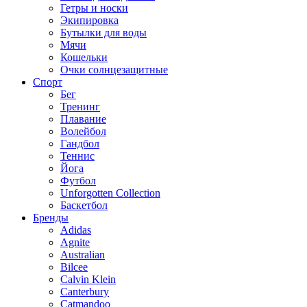
Гетры и носки
Экипировка
Бутылки для воды
Мячи
Кошельки
Очки солнцезащитные
Спорт
Бег
Тренинг
Плавание
Волейбол
Гандбол
Теннис
Йога
Футбол
Unforgotten Collection
Баскетбол
Бренды
Adidas
Agnite
Australian
Bilcee
Calvin Klein
Canterbury
Catmandoo