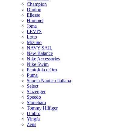
Champion
Dunlop
Ellesse
Hummel
Joma
LEVI'S
Lotto
Mizuno
NAVY SAIL
New Balance
Nike Accessories
Nike Swim
Pantofola d'Oro
Puma
Scuola Nautica Italiana
Select
Slazenger
Speedo
Stoneham
Tommy Hilfiger
Umbro
Yingfa
Zeus