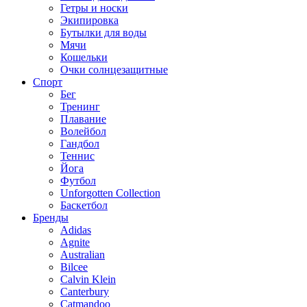
Гетры и носки
Экипировка
Бутылки для воды
Мячи
Кошельки
Очки солнцезащитные
Спорт
Бег
Тренинг
Плавание
Волейбол
Гандбол
Теннис
Йога
Футбол
Unforgotten Collection
Баскетбол
Бренды
Adidas
Agnite
Australian
Bilcee
Calvin Klein
Canterbury
Catmandoo