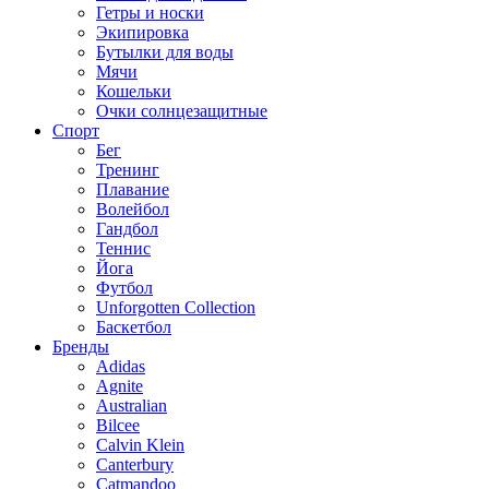
Гетры и носки
Экипировка
Бутылки для воды
Мячи
Кошельки
Очки солнцезащитные
Спорт
Бег
Тренинг
Плавание
Волейбол
Гандбол
Теннис
Йога
Футбол
Unforgotten Collection
Баскетбол
Бренды
Adidas
Agnite
Australian
Bilcee
Calvin Klein
Canterbury
Catmandoo