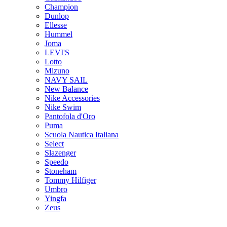
Champion
Dunlop
Ellesse
Hummel
Joma
LEVI'S
Lotto
Mizuno
NAVY SAIL
New Balance
Nike Accessories
Nike Swim
Pantofola d'Oro
Puma
Scuola Nautica Italiana
Select
Slazenger
Speedo
Stoneham
Tommy Hilfiger
Umbro
Yingfa
Zeus