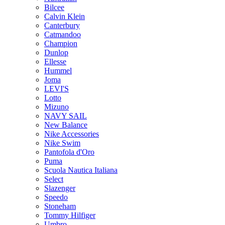
Bilcee
Calvin Klein
Canterbury
Catmandoo
Champion
Dunlop
Ellesse
Hummel
Joma
LEVI'S
Lotto
Mizuno
NAVY SAIL
New Balance
Nike Accessories
Nike Swim
Pantofola d'Oro
Puma
Scuola Nautica Italiana
Select
Slazenger
Speedo
Stoneham
Tommy Hilfiger
Umbro