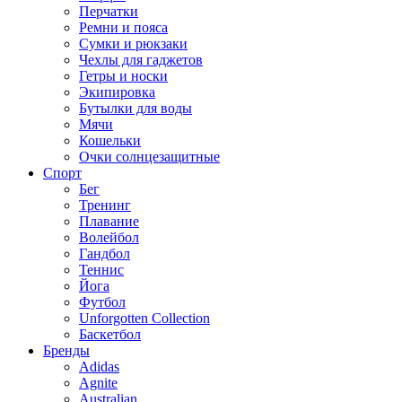
Перчатки
Ремни и пояса
Сумки и рюкзаки
Чехлы для гаджетов
Гетры и носки
Экипировка
Бутылки для воды
Мячи
Кошельки
Очки солнцезащитные
Спорт
Бег
Тренинг
Плавание
Волейбол
Гандбол
Теннис
Йога
Футбол
Unforgotten Collection
Баскетбол
Бренды
Adidas
Agnite
Australian