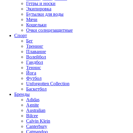
Гетры и носки
Экипировка
Бутылки для воды
Мячи
Кошельки
Очки солнцезащитные
Спорт
Бег
Тренинг
Плавание
Волейбол
Гандбол
Теннис
Йога
Футбол
Unforgotten Collection
Баскетбол
Бренды
Adidas
Agnite
Australian
Bilcee
Calvin Klein
Canterbury
Catmandoo