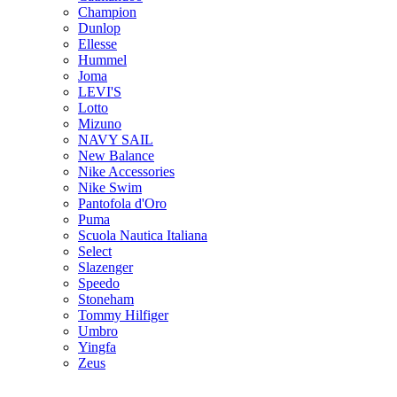
Champion
Dunlop
Ellesse
Hummel
Joma
LEVI'S
Lotto
Mizuno
NAVY SAIL
New Balance
Nike Accessories
Nike Swim
Pantofola d'Oro
Puma
Scuola Nautica Italiana
Select
Slazenger
Speedo
Stoneham
Tommy Hilfiger
Umbro
Yingfa
Zeus