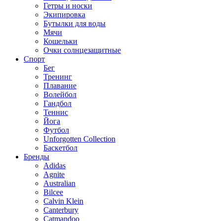
Гетры и носки
Экипировка
Бутылки для воды
Мячи
Кошельки
Очки солнцезащитные
Спорт
Бег
Тренинг
Плавание
Волейбол
Гандбол
Теннис
Йога
Футбол
Unforgotten Collection
Баскетбол
Бренды
Adidas
Agnite
Australian
Bilcee
Calvin Klein
Canterbury
Catmandoo