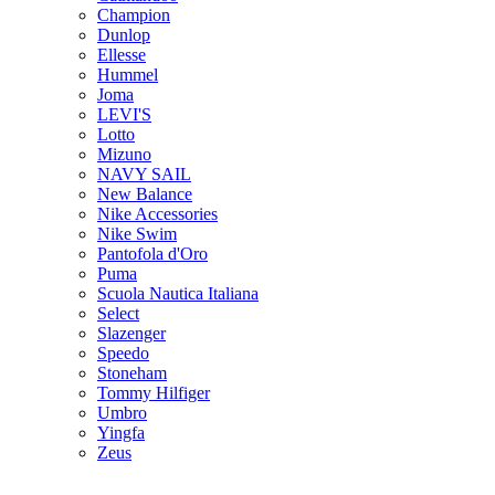
Champion
Dunlop
Ellesse
Hummel
Joma
LEVI'S
Lotto
Mizuno
NAVY SAIL
New Balance
Nike Accessories
Nike Swim
Pantofola d'Oro
Puma
Scuola Nautica Italiana
Select
Slazenger
Speedo
Stoneham
Tommy Hilfiger
Umbro
Yingfa
Zeus