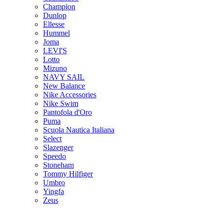
Champion
Dunlop
Ellesse
Hummel
Joma
LEVI'S
Lotto
Mizuno
NAVY SAIL
New Balance
Nike Accessories
Nike Swim
Pantofola d'Oro
Puma
Scuola Nautica Italiana
Select
Slazenger
Speedo
Stoneham
Tommy Hilfiger
Umbro
Yingfa
Zeus