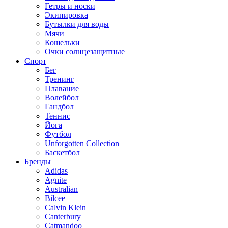
Гетры и носки
Экипировка
Бутылки для воды
Мячи
Кошельки
Очки солнцезащитные
Спорт
Бег
Тренинг
Плавание
Волейбол
Гандбол
Теннис
Йога
Футбол
Unforgotten Collection
Баскетбол
Бренды
Adidas
Agnite
Australian
Bilcee
Calvin Klein
Canterbury
Catmandoo