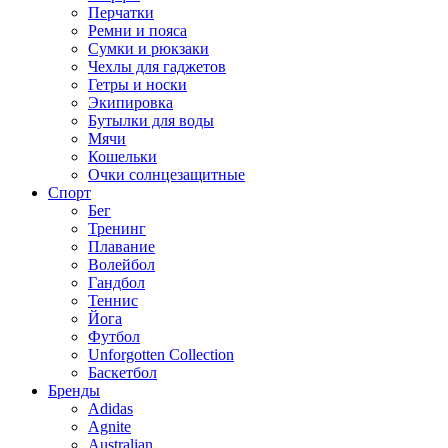
Перчатки
Ремни и пояса
Сумки и рюкзаки
Чехлы для гаджетов
Гетры и носки
Экипировка
Бутылки для воды
Мячи
Кошельки
Очки солнцезащитные
Спорт
Бег
Тренинг
Плавание
Волейбол
Гандбол
Теннис
Йога
Футбол
Unforgotten Collection
Баскетбол
Бренды
Adidas
Agnite
Australian