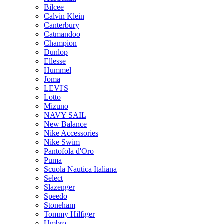
Bilcee
Calvin Klein
Canterbury
Catmandoo
Champion
Dunlop
Ellesse
Hummel
Joma
LEVI'S
Lotto
Mizuno
NAVY SAIL
New Balance
Nike Accessories
Nike Swim
Pantofola d'Oro
Puma
Scuola Nautica Italiana
Select
Slazenger
Speedo
Stoneham
Tommy Hilfiger
Umbro