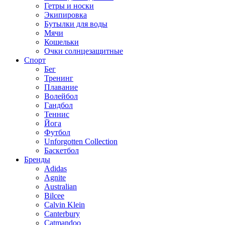
Гетры и носки
Экипировка
Бутылки для воды
Мячи
Кошельки
Очки солнцезащитные
Спорт
Бег
Тренинг
Плавание
Волейбол
Гандбол
Теннис
Йога
Футбол
Unforgotten Collection
Баскетбол
Бренды
Adidas
Agnite
Australian
Bilcee
Calvin Klein
Canterbury
Catmandoo