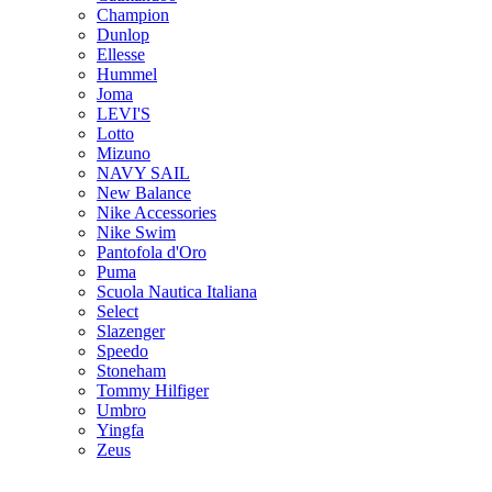
Champion
Dunlop
Ellesse
Hummel
Joma
LEVI'S
Lotto
Mizuno
NAVY SAIL
New Balance
Nike Accessories
Nike Swim
Pantofola d'Oro
Puma
Scuola Nautica Italiana
Select
Slazenger
Speedo
Stoneham
Tommy Hilfiger
Umbro
Yingfa
Zeus