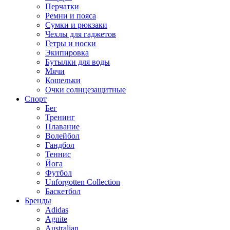
Перчатки
Ремни и пояса
Сумки и рюкзаки
Чехлы для гаджетов
Гетры и носки
Экипировка
Бутылки для воды
Мячи
Кошельки
Очки солнцезащитные
Спорт
Бег
Тренинг
Плавание
Волейбол
Гандбол
Теннис
Йога
Футбол
Unforgotten Collection
Баскетбол
Бренды
Adidas
Agnite
Australian