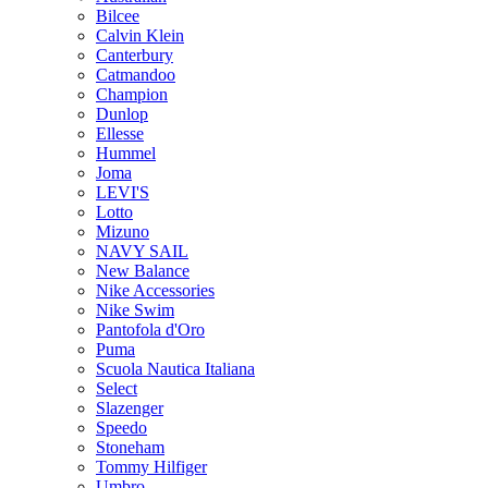
Bilcee
Calvin Klein
Canterbury
Catmandoo
Champion
Dunlop
Ellesse
Hummel
Joma
LEVI'S
Lotto
Mizuno
NAVY SAIL
New Balance
Nike Accessories
Nike Swim
Pantofola d'Oro
Puma
Scuola Nautica Italiana
Select
Slazenger
Speedo
Stoneham
Tommy Hilfiger
Umbro