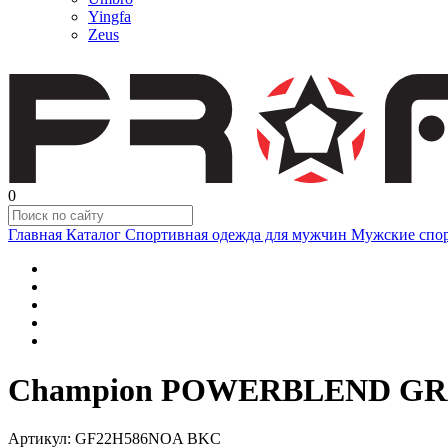
Yingfa
Zeus
0
Главная
Каталог
Спортивная одежда для мужчин
Мужские спо
Champion POWERBLEND GRA
Артикул:
GF22H586NOA BKC