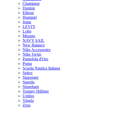
Champion
Dunlop
Ellesse
Hummel
Joma
LEVI'S
Lotto
Mizuno
NAVY SAIL
New Balance
Nike Accessories
Nike Swim
Pantofola d'Oro
Puma
Scuola Nautica Italiana
Select
Slazenger
Speedo
Stoneham
Tommy Hilfiger
Umbro
Yingfa
Zeus