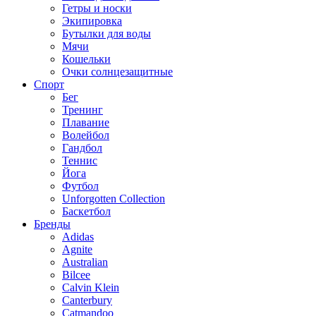
Гетры и носки
Экипировка
Бутылки для воды
Мячи
Кошельки
Очки солнцезащитные
Спорт
Бег
Тренинг
Плавание
Волейбол
Гандбол
Теннис
Йога
Футбол
Unforgotten Collection
Баскетбол
Бренды
Adidas
Agnite
Australian
Bilcee
Calvin Klein
Canterbury
Catmandoo