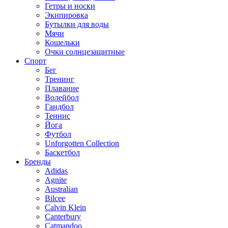
Гетры и носки
Экипировка
Бутылки для воды
Мячи
Кошельки
Очки солнцезащитные
Спорт
Бег
Тренинг
Плавание
Волейбол
Гандбол
Теннис
Йога
Футбол
Unforgotten Collection
Баскетбол
Бренды
Adidas
Agnite
Australian
Bilcee
Calvin Klein
Canterbury
Catmandoo