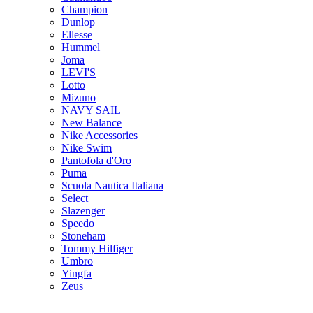
Champion
Dunlop
Ellesse
Hummel
Joma
LEVI'S
Lotto
Mizuno
NAVY SAIL
New Balance
Nike Accessories
Nike Swim
Pantofola d'Oro
Puma
Scuola Nautica Italiana
Select
Slazenger
Speedo
Stoneham
Tommy Hilfiger
Umbro
Yingfa
Zeus