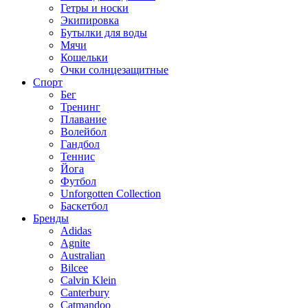
Гетры и носки
Экипировка
Бутылки для воды
Мячи
Кошельки
Очки солнцезащитные
Спорт
Бег
Тренинг
Плавание
Волейбол
Гандбол
Теннис
Йога
Футбол
Unforgotten Collection
Баскетбол
Бренды
Adidas
Agnite
Australian
Bilcee
Calvin Klein
Canterbury
Catmandoo