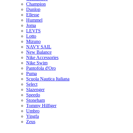
Champion
Dunlop
Ellesse
Hummel
Joma
LEVI'S
Lotto
Mizuno
NAVY SAIL
New Balance
Nike Accessories
Nike Swim
Pantofola d'Oro
Puma
Scuola Nautica Italiana
Select
Slazenger
Speedo
Stoneham
Tommy Hilfiger
Umbro
Yingfa
Zeus