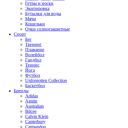
Гетры и носки
Экипировка
Бутылки для воды
Мячи
Кошельки
Очки солнцезащитные
Спорт
Бег
Тренинг
Плавание
Волейбол
Гандбол
Теннис
Йога
Футбол
Unforgotten Collection
Баскетбол
Бренды
Adidas
Agnite
Australian
Bilcee
Calvin Klein
Canterbury
Catmandoo