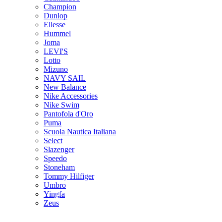
Champion
Dunlop
Ellesse
Hummel
Joma
LEVI'S
Lotto
Mizuno
NAVY SAIL
New Balance
Nike Accessories
Nike Swim
Pantofola d'Oro
Puma
Scuola Nautica Italiana
Select
Slazenger
Speedo
Stoneham
Tommy Hilfiger
Umbro
Yingfa
Zeus