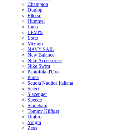
Champion
Dunlop
Ellesse
Hummel
Joma
LEVI'S
Lotto
Mizuno
NAVY SAIL
New Balance
Nike Accessories
Nike Swim
Pantofola d'Oro
Puma
Scuola Nautica Italiana
Select
Slazenger
Speedo
Stoneham
Tommy Hilfiger
Umbro
Yingfa
Zeus