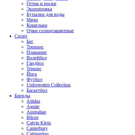
Гетры и носки
Экипировка
Бутылки для воды
Мячи
Кошельки
Очки солнцезащитные
Спорт
Бег
Тренинг
Плавание
Волейбол
Гандбол
Теннис
Йога
Футбол
Unforgotten Collection
Баскетбол
Бренды
Adidas
Agnite
Australian
Bilcee
Calvin Klein
Canterbury
Catmandoo