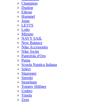
Champion
Dunlop
Ellesse
Hummel
Joma
LEVI'S
Lotto
Mizuno
NAVY SAIL
New Balance
Nike Accessories
Nike Swim
Pantofola d'Oro
Puma
Scuola Nautica Italiana
Select
Slazenger
Speedo
Stoneham
Tommy Hilfiger
Umbro
Yingfa
Zeus