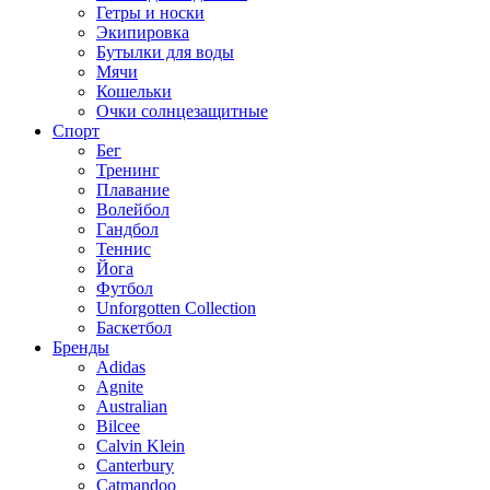
Гетры и носки
Экипировка
Бутылки для воды
Мячи
Кошельки
Очки солнцезащитные
Спорт
Бег
Тренинг
Плавание
Волейбол
Гандбол
Теннис
Йога
Футбол
Unforgotten Collection
Баскетбол
Бренды
Adidas
Agnite
Australian
Bilcee
Calvin Klein
Canterbury
Catmandoo