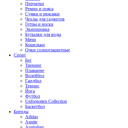
Перчатки
Ремни и пояса
Сумки и рюкзаки
Чехлы для гаджетов
Гетры и носки
Экипировка
Бутылки для воды
Мячи
Кошельки
Очки солнцезащитные
Спорт
Бег
Тренинг
Плавание
Волейбол
Гандбол
Теннис
Йога
Футбол
Unforgotten Collection
Баскетбол
Бренды
Adidas
Agnite
Australian