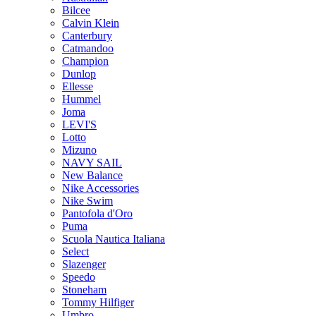
Bilcee
Calvin Klein
Canterbury
Catmandoo
Champion
Dunlop
Ellesse
Hummel
Joma
LEVI'S
Lotto
Mizuno
NAVY SAIL
New Balance
Nike Accessories
Nike Swim
Pantofola d'Oro
Puma
Scuola Nautica Italiana
Select
Slazenger
Speedo
Stoneham
Tommy Hilfiger
Umbro