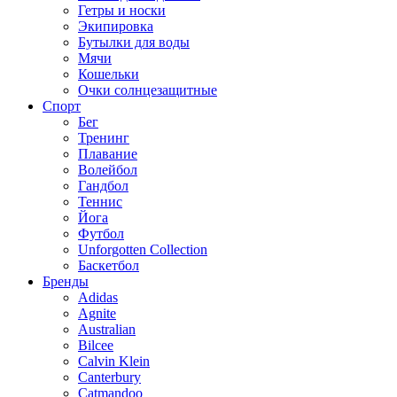
Гетры и носки
Экипировка
Бутылки для воды
Мячи
Кошельки
Очки солнцезащитные
Спорт
Бег
Тренинг
Плавание
Волейбол
Гандбол
Теннис
Йога
Футбол
Unforgotten Collection
Баскетбол
Бренды
Adidas
Agnite
Australian
Bilcee
Calvin Klein
Canterbury
Catmandoo