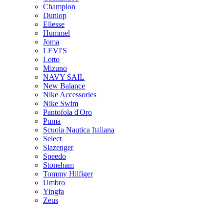
Champion
Dunlop
Ellesse
Hummel
Joma
LEVI'S
Lotto
Mizuno
NAVY SAIL
New Balance
Nike Accessories
Nike Swim
Pantofola d'Oro
Puma
Scuola Nautica Italiana
Select
Slazenger
Speedo
Stoneham
Tommy Hilfiger
Umbro
Yingfa
Zeus