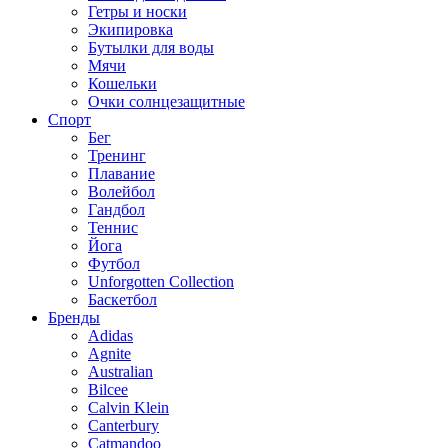
Гетры и носки
Экипировка
Бутылки для воды
Мячи
Кошельки
Очки солнцезащитные
Спорт
Бег
Тренинг
Плавание
Волейбол
Гандбол
Теннис
Йога
Футбол
Unforgotten Collection
Баскетбол
Бренды
Adidas
Agnite
Australian
Bilcee
Calvin Klein
Canterbury
Catmandoo