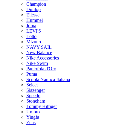
Champion
Dunlop
Ellesse
Hummel
Joma
LEVI'S
Lotto
Mizuno
NAVY SAIL
New Balance
Nike Accessories
Nike Swim
Pantofola d'Oro
Puma
Scuola Nautica Italiana
Select
Slazenger
Speedo
Stoneham
Tommy Hilfiger
Umbro
Yingfa
Zeus