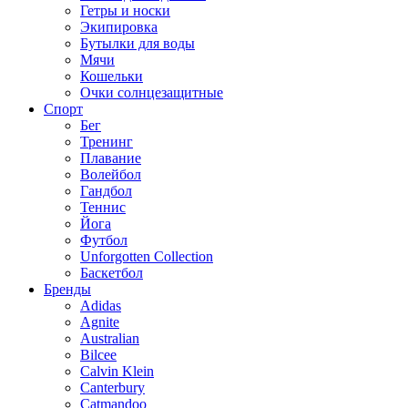
Гетры и носки
Экипировка
Бутылки для воды
Мячи
Кошельки
Очки солнцезащитные
Спорт
Бег
Тренинг
Плавание
Волейбол
Гандбол
Теннис
Йога
Футбол
Unforgotten Collection
Баскетбол
Бренды
Adidas
Agnite
Australian
Bilcee
Calvin Klein
Canterbury
Catmandoo