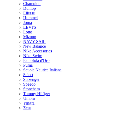
Champion
Dunlop
Ellesse
Hummel
Joma
LEVI'S
Lotto
Mizuno
NAVY SAIL
New Balance
Nike Accessories
Nike Swim
Pantofola d'Oro
Puma
Scuola Nautica Italiana
Select
Slazenger
Speedo
Stoneham
Tommy Hilfiger
Umbro
Yingfa
Zeus