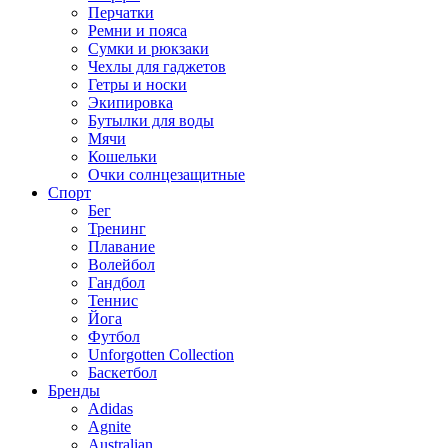
Перчатки
Ремни и пояса
Сумки и рюкзаки
Чехлы для гаджетов
Гетры и носки
Экипировка
Бутылки для воды
Мячи
Кошельки
Очки солнцезащитные
Спорт
Бег
Тренинг
Плавание
Волейбол
Гандбол
Теннис
Йога
Футбол
Unforgotten Collection
Баскетбол
Бренды
Adidas
Agnite
Australian