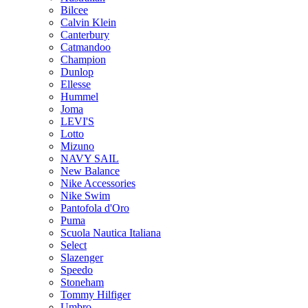
Bilcee
Calvin Klein
Canterbury
Catmandoo
Champion
Dunlop
Ellesse
Hummel
Joma
LEVI'S
Lotto
Mizuno
NAVY SAIL
New Balance
Nike Accessories
Nike Swim
Pantofola d'Oro
Puma
Scuola Nautica Italiana
Select
Slazenger
Speedo
Stoneham
Tommy Hilfiger
Umbro