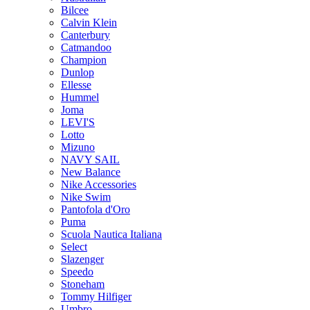
Bilcee
Calvin Klein
Canterbury
Catmandoo
Champion
Dunlop
Ellesse
Hummel
Joma
LEVI'S
Lotto
Mizuno
NAVY SAIL
New Balance
Nike Accessories
Nike Swim
Pantofola d'Oro
Puma
Scuola Nautica Italiana
Select
Slazenger
Speedo
Stoneham
Tommy Hilfiger
Umbro