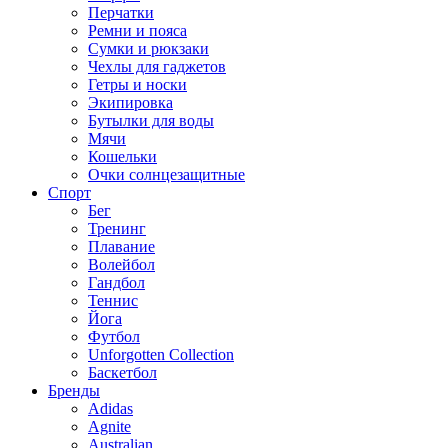
Перчатки
Ремни и пояса
Сумки и рюкзаки
Чехлы для гаджетов
Гетры и носки
Экипировка
Бутылки для воды
Мячи
Кошельки
Очки солнцезащитные
Спорт
Бег
Тренинг
Плавание
Волейбол
Гандбол
Теннис
Йога
Футбол
Unforgotten Collection
Баскетбол
Бренды
Adidas
Agnite
Australian