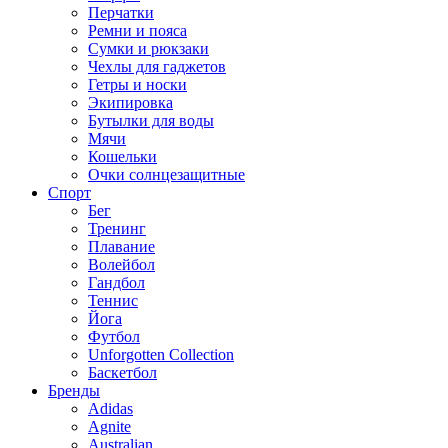
Перчатки
Ремни и пояса
Сумки и рюкзаки
Чехлы для гаджетов
Гетры и носки
Экипировка
Бутылки для воды
Мячи
Кошельки
Очки солнцезащитные
Спорт
Бег
Тренинг
Плавание
Волейбол
Гандбол
Теннис
Йога
Футбол
Unforgotten Collection
Баскетбол
Бренды
Adidas
Agnite
Australian