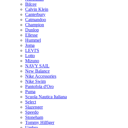
Bilcee
Calvin Klein
Canterbury
Catmandoo
Champion
Dunlop
Ellesse
Hummel
Joma
LEVI'S
Lotto
Mizuno
NAVY SAIL
New Balance
Nike Accessories
Nike Swim
Pantofola d'Oro
Puma
Scuola Nautica Italiana
Select
Slazenger
Speedo
Stoneham
Tommy Hilfiger
Umbro