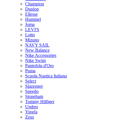
Champion
Dunlop
Ellesse
Hummel
Joma
LEVI'S
Lotto
Mizuno
NAVY SAIL
New Balance
Nike Accessories
Nike Swim
Pantofola d'Oro
Puma
Scuola Nautica Italiana
Select
Slazenger
Speedo
Stoneham
Tommy Hilfiger
Umbro
Yingfa
Zeus