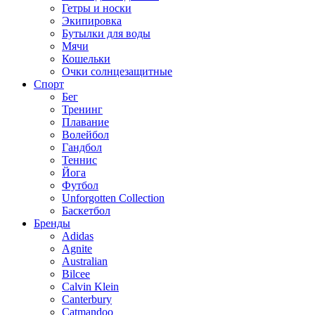
Гетры и носки
Экипировка
Бутылки для воды
Мячи
Кошельки
Очки солнцезащитные
Спорт
Бег
Тренинг
Плавание
Волейбол
Гандбол
Теннис
Йога
Футбол
Unforgotten Collection
Баскетбол
Бренды
Adidas
Agnite
Australian
Bilcee
Calvin Klein
Canterbury
Catmandoo