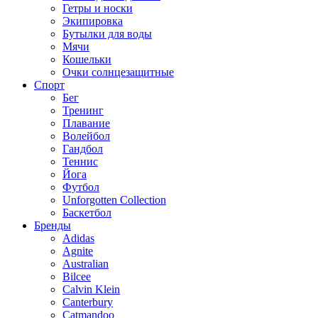
Гетры и носки
Экипировка
Бутылки для воды
Мячи
Кошельки
Очки солнцезащитные
Спорт
Бег
Тренинг
Плавание
Волейбол
Гандбол
Теннис
Йога
Футбол
Unforgotten Collection
Баскетбол
Бренды
Adidas
Agnite
Australian
Bilcee
Calvin Klein
Canterbury
Catmandoo