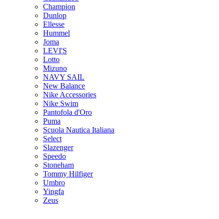
Champion
Dunlop
Ellesse
Hummel
Joma
LEVI'S
Lotto
Mizuno
NAVY SAIL
New Balance
Nike Accessories
Nike Swim
Pantofola d'Oro
Puma
Scuola Nautica Italiana
Select
Slazenger
Speedo
Stoneham
Tommy Hilfiger
Umbro
Yingfa
Zeus