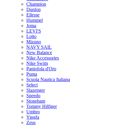
Champion
Dunlop
Ellesse
Hummel
Joma
LEVI'S
Lotto
Mizuno
NAVY SAIL
New Balance
Nike Accessories
Nike Swim
Pantofola d'Oro
Puma
Scuola Nautica Italiana
Select
Slazenger
Speedo
Stoneham
Tommy Hilfiger
Umbro
Yingfa
Zeus