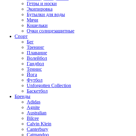
Гетры и носки
Экипировка
Бутылки для воды
Мячи
Кошельки
Очки солнцезащитные
Спорт
Бег
Тренинг
Плавание
Волейбол
Гандбол
Теннис
Йога
Футбол
Unforgotten Collection
Баскетбол
Бренды
Adidas
Agnite
Australian
Bilcee
Calvin Klein
Canterbury
Catmandoo