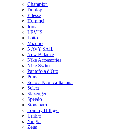
Champion
Dunlop
Ellesse
Hummel
Joma
LEVI'S
Lotto
Mizuno
NAVY SAIL
New Balance
Nike Accessories
Nike Swim
Pantofola d'Oro
Puma
Scuola Nautica Italiana
Select
Slazenger
Speedo
Stoneham
Tommy Hilfiger
Umbro
Yingfa
Zeus