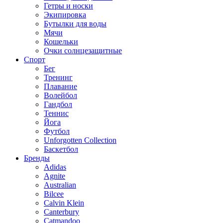
Гетры и носки
Экипировка
Бутылки для воды
Мячи
Кошельки
Очки солнцезащитные
Спорт
Бег
Тренинг
Плавание
Волейбол
Гандбол
Теннис
Йога
Футбол
Unforgotten Collection
Баскетбол
Бренды
Adidas
Agnite
Australian
Bilcee
Calvin Klein
Canterbury
Catmandoo