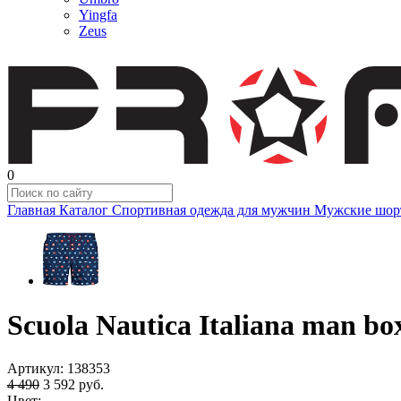
Yingfa
Zeus
0
Главная
Каталог
Спортивная одежда для мужчин
Мужские шор
Scuola Nautica Italiana man b
Артикул:
138353
4 490
3 592
руб.
Цвет: