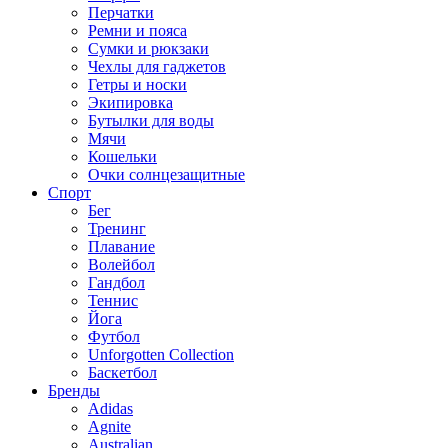
Перчатки
Ремни и пояса
Сумки и рюкзаки
Чехлы для гаджетов
Гетры и носки
Экипировка
Бутылки для воды
Мячи
Кошельки
Очки солнцезащитные
Спорт
Бег
Тренинг
Плавание
Волейбол
Гандбол
Теннис
Йога
Футбол
Unforgotten Collection
Баскетбол
Бренды
Adidas
Agnite
Australian