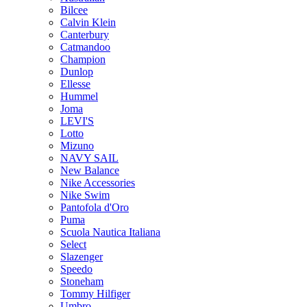
Bilcee
Calvin Klein
Canterbury
Catmandoo
Champion
Dunlop
Ellesse
Hummel
Joma
LEVI'S
Lotto
Mizuno
NAVY SAIL
New Balance
Nike Accessories
Nike Swim
Pantofola d'Oro
Puma
Scuola Nautica Italiana
Select
Slazenger
Speedo
Stoneham
Tommy Hilfiger
Umbro