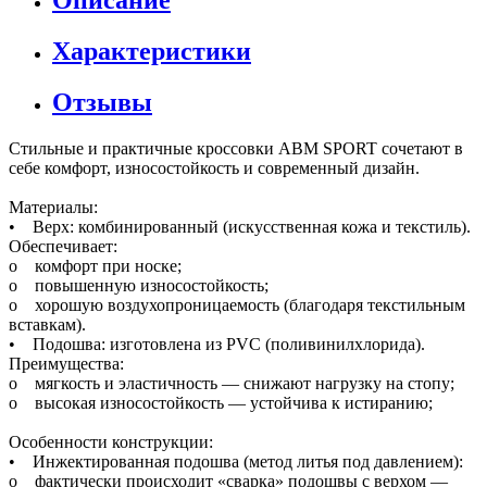
Описание
Характеристики
Отзывы
Стильные и практичные кроссовки ABM SPORT сочетают в
себе комфорт, износостойкость и современный дизайн.
Материалы:
• Верх: комбинированный (искусственная кожа и текстиль).
Обеспечивает:
o комфорт при носке;
o повышенную износостойкость;
o хорошую воздухопроницаемость (благодаря текстильным
вставкам).
• Подошва: изготовлена из PVC (поливинилхлорида).
Преимущества:
o мягкость и эластичность — снижают нагрузку на стопу;
o высокая износостойкость — устойчива к истиранию;
Особенности конструкции:
• Инжектированная подошва (метод литья под давлением):
o фактически происходит «сварка» подошвы с верхом —