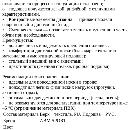
отклеивание в процессе эксплуатации исключено;
o подошва получается лёгкой, рифлёной, с отличными
характеристиками.
• Контрастные элементы дизайна — придают модели
современный и динамичный вид.
• Сменная стелька — позволяет заменить внутреннюю часть
обуви при необходимости.
Преимущества:
• долговечность и надёжность крепления подошвы;
• комфорт при длительной носке (благодаря сочетанию
материалов и амортизирующей подошве);
• стильный внешний вид с акцентами;
• практичность (сменная стелька, прочная подошва).
Рекомендации по использованию:
• идеальны для повседневной носки в городе;
• подходят для лёгких физических нагрузок (прогулки,
активный отдых);
• оптимальны для демисезонного периода (весна, осень);
• не рекомендуются для эксплуатации при температуре ниже
–5 °C (ограничение материала ПВХ).
Состав материала
Верх – текстиль, PU. Подошва – PVC.
Бренд
ABM SPORT
Цвет