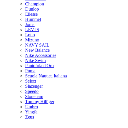
Champion
Dunlop
Ellesse
Hummel
Joma
LEVI'S
Lotto
Mizuno
NAVY SAIL
New Balance
Nike Accessories
Nike Swim
Pantofola d'Oro
Puma
Scuola Nautica Italiana
Select
Slazenger
Speedo
Stoneham
Tommy Hilfiger
Umbro
Yingfa
Zeus