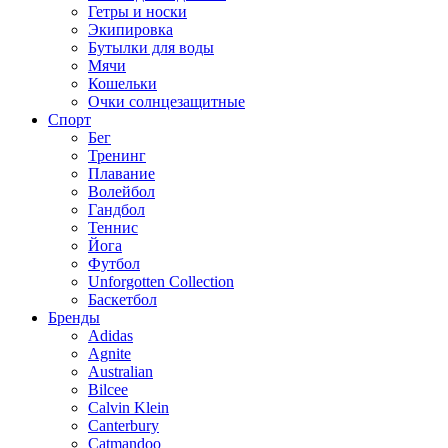
Гетры и носки
Экипировка
Бутылки для воды
Мячи
Кошельки
Очки солнцезащитные
Спорт
Бег
Тренинг
Плавание
Волейбол
Гандбол
Теннис
Йога
Футбол
Unforgotten Collection
Баскетбол
Бренды
Adidas
Agnite
Australian
Bilcee
Calvin Klein
Canterbury
Catmandoo