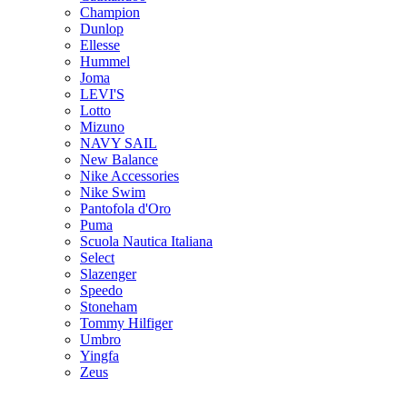
Champion
Dunlop
Ellesse
Hummel
Joma
LEVI'S
Lotto
Mizuno
NAVY SAIL
New Balance
Nike Accessories
Nike Swim
Pantofola d'Oro
Puma
Scuola Nautica Italiana
Select
Slazenger
Speedo
Stoneham
Tommy Hilfiger
Umbro
Yingfa
Zeus