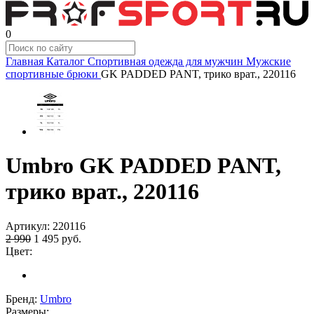
0
Главная
Каталог
Спортивная одежда для мужчин
Мужские
спортивные брюки
GK PADDED PANT, трико врат., 220116
Umbro GK PADDED PANT,
трико врат., 220116
Артикул:
220116
2 990
1 495
руб.
Цвет:
Бренд:
Umbro
Размеры: