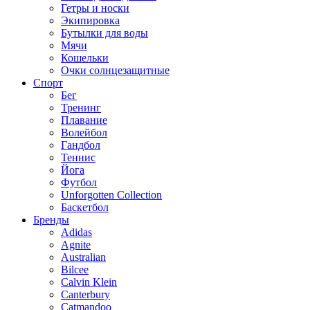
Гетры и носки
Экипировка
Бутылки для воды
Мячи
Кошельки
Очки солнцезащитные
Спорт
Бег
Тренинг
Плавание
Волейбол
Гандбол
Теннис
Йога
Футбол
Unforgotten Collection
Баскетбол
Бренды
Adidas
Agnite
Australian
Bilcee
Calvin Klein
Canterbury
Catmandoo