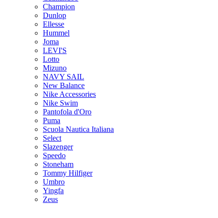
Champion
Dunlop
Ellesse
Hummel
Joma
LEVI'S
Lotto
Mizuno
NAVY SAIL
New Balance
Nike Accessories
Nike Swim
Pantofola d'Oro
Puma
Scuola Nautica Italiana
Select
Slazenger
Speedo
Stoneham
Tommy Hilfiger
Umbro
Yingfa
Zeus