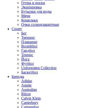
Гетры и носки
Экипировка
Бутылки для воды
Мячи
Кошельки
Очки солнцезащитные
Спорт
Бег
Тренинг
Плавание
Волейбол
Гандбол
Теннис
Йога
Футбол
Unforgotten Collection
Баскетбол
Бренды
Adidas
Agnite
Australian
Bilcee
Calvin Klein
Canterbury
Catmandoo