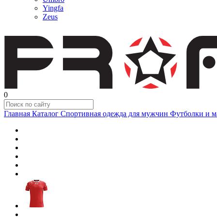
Yingfa
Zeus
0
Главная
Каталог
Спортивная одежда для мужчин
Футболки и м