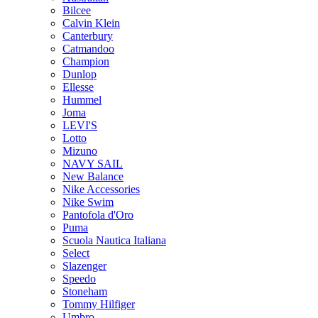
Bilcee
Calvin Klein
Canterbury
Catmandoo
Champion
Dunlop
Ellesse
Hummel
Joma
LEVI'S
Lotto
Mizuno
NAVY SAIL
New Balance
Nike Accessories
Nike Swim
Pantofola d'Oro
Puma
Scuola Nautica Italiana
Select
Slazenger
Speedo
Stoneham
Tommy Hilfiger
Umbro