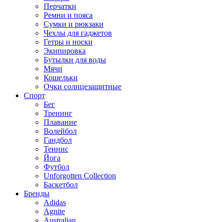
Перчатки
Ремни и пояса
Сумки и рюкзаки
Чехлы для гаджетов
Гетры и носки
Экипировка
Бутылки для воды
Мячи
Кошельки
Очки солнцезащитные
Спорт
Бег
Тренинг
Плавание
Волейбол
Гандбол
Теннис
Йога
Футбол
Unforgotten Collection
Баскетбол
Бренды
Adidas
Agnite
Australian